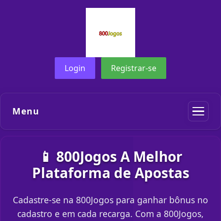
Login
Registrar-se
Menu
📱 800Jogos A Melhor
Plataforma de Apostas
Cadastre-se na 800Jogos para ganhar bônus no
cadastro e em cada recarga. Com a 800Jogos,