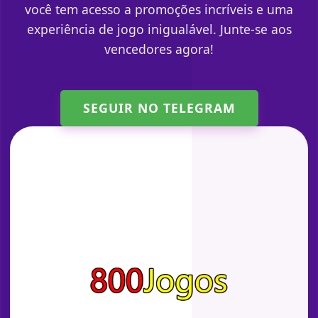
você tem acesso a promoções incríveis e uma
experiência de jogo inigualável. Junte-se aos
vencedores agora!
SEGUIR NO TELEGRAM