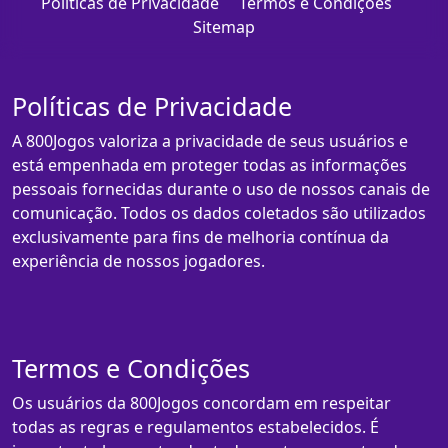
Políticas de Privacidade
Termos e Condições
Sitemap
Políticas de Privacidade
A 800Jogos valoriza a privacidade de seus usuários e
está empenhada em proteger todas as informações
pessoais fornecidas durante o uso de nossos canais de
comunicação. Todos os dados coletados são utilizados
exclusivamente para fins de melhoria contínua da
experiência de nossos jogadores.
Termos e Condições
Os usuários da 800Jogos concordam em respeitar
todas as regras e regulamentos estabelecidos. É