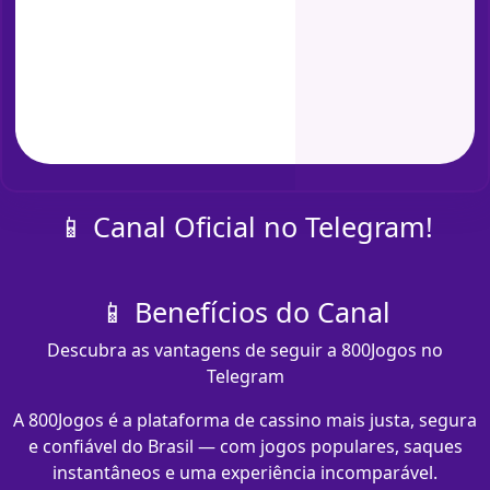
📱 Canal Oficial no Telegram!
📱 Benefícios do Canal
Descubra as vantagens de seguir a 800Jogos no
Telegram
A 800Jogos é a plataforma de cassino mais justa, segura
e confiável do Brasil — com jogos populares, saques
instantâneos e uma experiência incomparável.