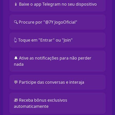
📱 Baixe o app Telegram no seu dispositivo
🔍 Procure por "@7Y JogoOficial"
👆 Toque em "Entrar" ou "Join"
🔔 Ative as notificações para não perder
nada
💬 Participe das conversas e interaja
🎁 Receba bônus exclusivos
automaticamente