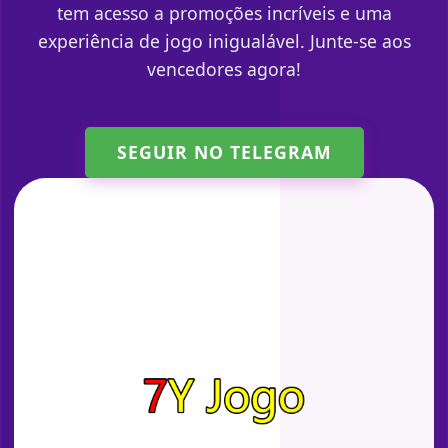
tem acesso a promoções incríveis e uma
experiência de jogo inigualável. Junte-se aos
vencedores agora!
SEGUIR NO TELEGRAM