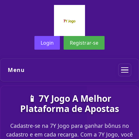
Login
Registrar-se
Menu
📱 7Y Jogo A Melhor
Plataforma de Apostas
Cadastre-se na 7Y Jogo para ganhar bônus no
cadastro e em cada recarga. Com a 7Y Jogo, você