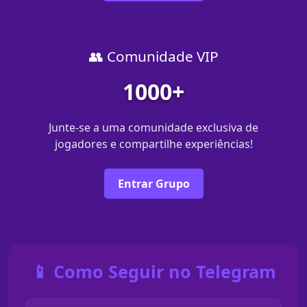
👥 Comunidade VIP
1000+
Junte-se a uma comunidade exclusiva de
jogadores e compartilhe experiências!
Entrar Grupo
📱 Como Seguir no Telegram