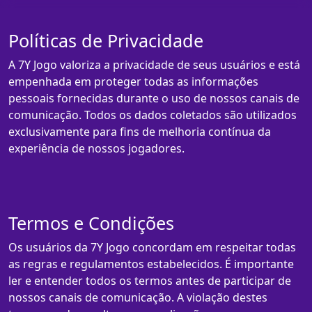
Políticas de Privacidade
A 7Y Jogo valoriza a privacidade de seus usuários e está
empenhada em proteger todas as informações
pessoais fornecidas durante o uso de nossos canais de
comunicação. Todos os dados coletados são utilizados
exclusivamente para fins de melhoria contínua da
experiência de nossos jogadores.
Termos e Condições
Os usuários da 7Y Jogo concordam em respeitar todas
as regras e regulamentos estabelecidos. É importante
ler e entender todos os termos antes de participar de
nossos canais de comunicação. A violação destes