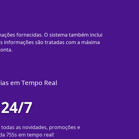
mações fornecidas. O sistema também inclui
 as informações são tratadas com a máxima
ponta.
cias em Tempo Real
24/7
e todas as novidades, promoções e
da 7SSs em tempo real!