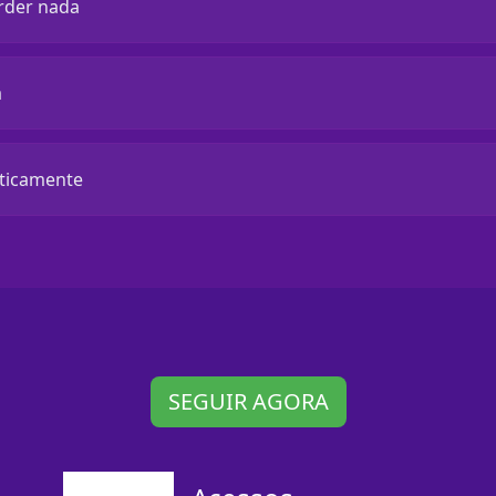
erder nada
a
aticamente
SEGUIR AGORA