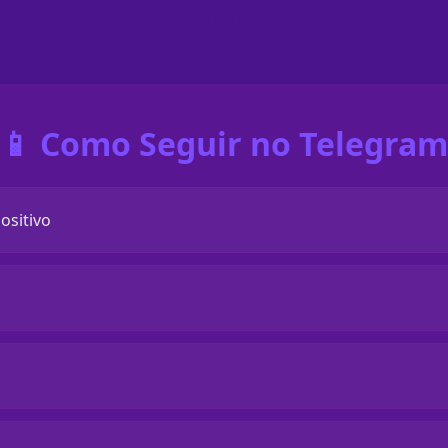
📱 Como Seguir no Telegram
ositivo