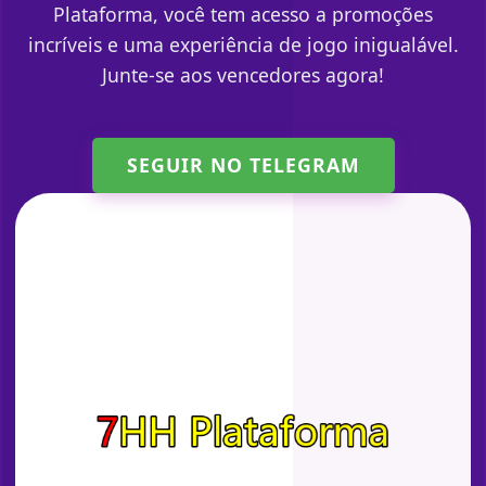
Plataforma, você tem acesso a promoções
incríveis e uma experiência de jogo inigualável.
Junte-se aos vencedores agora!
SEGUIR NO TELEGRAM