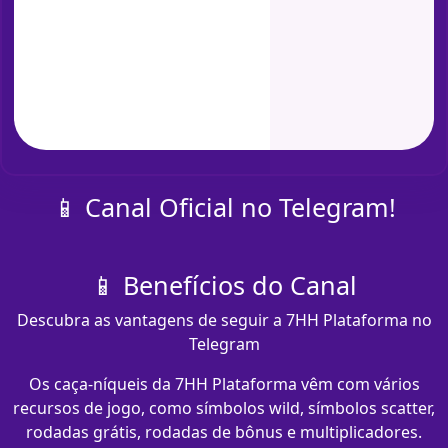
📱 Canal Oficial no Telegram!
📱 Benefícios do Canal
Descubra as vantagens de seguir a 7HH Plataforma no
Telegram
Os caça-níqueis da 7HH Plataforma vêm com vários
recursos de jogo, como símbolos wild, símbolos scatter,
rodadas grátis, rodadas de bônus e multiplicadores.