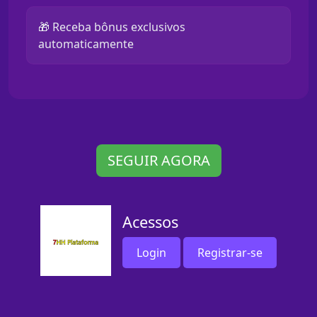
🎁 Receba bônus exclusivos
automaticamente
SEGUIR AGORA
Acessos
Login
Registrar-se