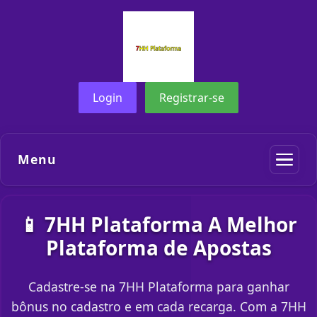
Login
Registrar-se
Menu
📱 7HH Plataforma A Melhor
Plataforma de Apostas
Cadastre-se na 7HH Plataforma para ganhar
bônus no cadastro e em cada recarga. Com a 7HH