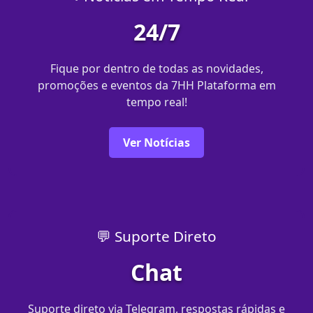
24/7
Fique por dentro de todas as novidades,
promoções e eventos da 7HH Plataforma em
tempo real!
Ver Notícias
💬 Suporte Direto
Chat
Suporte direto via Telegram, respostas rápidas e