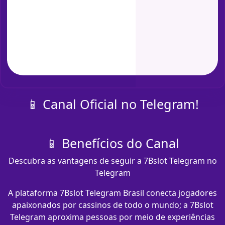
📱 Canal Oficial no Telegram!
📱 Benefícios do Canal
Descubra as vantagens de seguir a 7Bslot Telegram no
Telegram
A plataforma 7Bslot Telegram Brasil conecta jogadores
apaixonados por cassinos de todo o mundo; a 7Bslot
Telegram aproxima pessoas por meio de experiências