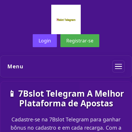
Login
Registrar-se
Menu
📱 7Bslot Telegram A Melhor
Plataforma de Apostas
Cadastre-se na 7Bslot Telegram para ganhar
bônus no cadastro e em cada recarga. Com a