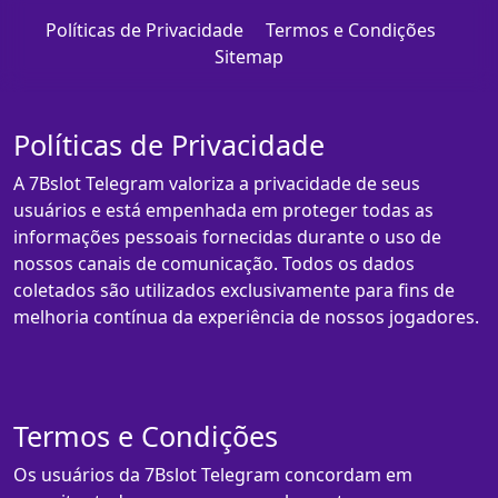
Políticas de Privacidade
Termos e Condições
Sitemap
Políticas de Privacidade
A 7Bslot Telegram valoriza a privacidade de seus
usuários e está empenhada em proteger todas as
informações pessoais fornecidas durante o uso de
nossos canais de comunicação. Todos os dados
coletados são utilizados exclusivamente para fins de
melhoria contínua da experiência de nossos jogadores.
Termos e Condições
Os usuários da 7Bslot Telegram concordam em