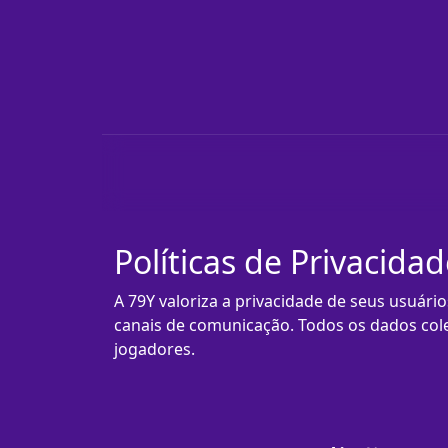
Políticas de Privacida
A 79Y valoriza a privacidade de seus usuár
canais de comunicação. Todos os dados cole
jogadores.