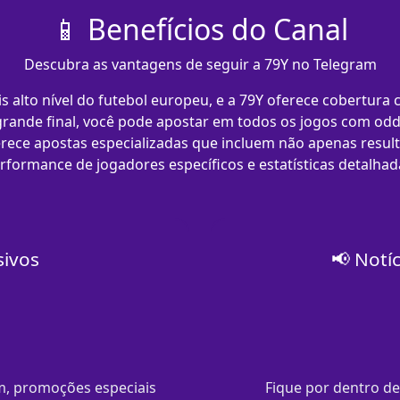
📱 Benefícios do Canal
Descubra as vantagens de seguir a 79Y no Telegram
alto nível do futebol europeu, e a 79Y oferece cobertura c
grande final, você pode apostar em todos os jogos com odd
ferece apostas especializadas que incluem não apenas resu
rformance de jogadores específicos e estatísticas detalhad
sivos
📢 Notí
m, promoções especiais
Fique por dentro d