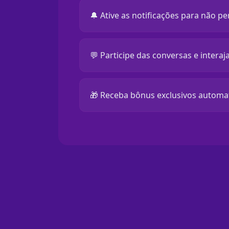
🔔 Ative as notificações para não p
💬 Participe das conversas e interaj
🎁 Receba bônus exclusivos autom