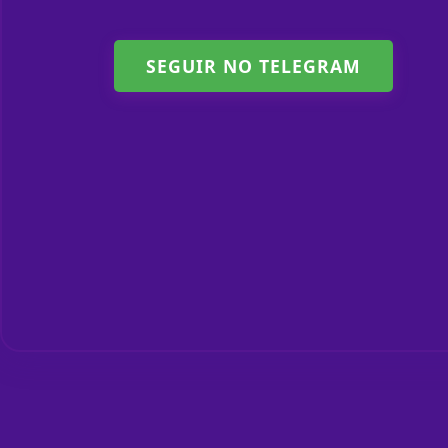
SEGUIR NO TELEGRAM