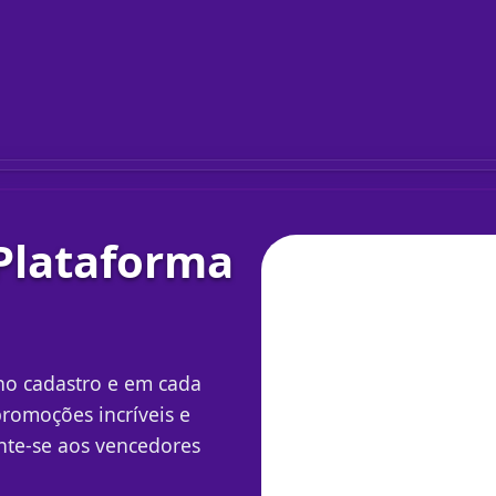
 Plataforma
no cadastro e em cada
promoções incríveis e
unte-se aos vencedores