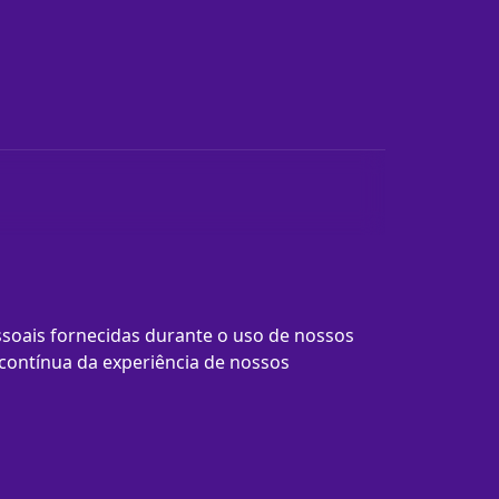
ssoais fornecidas durante o uso de nossos
 contínua da experiência de nossos