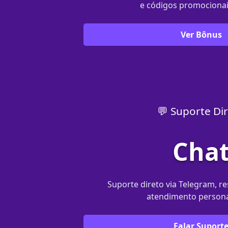
e códigos promocionai
Ver Bônus
💬 Suporte Di
Cha
Suporte direto via Telegram, r
atendimento persona
Falar Suport