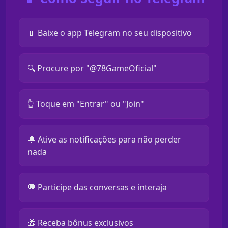
📱 Baixe o app Telegram no seu dispositivo
🔍 Procure por "@78GameOficial"
👆 Toque em "Entrar" ou "Join"
🔔 Ative as notificações para não perder
nada
💬 Participe das conversas e interaja
🎁 Receba bônus exclusivos