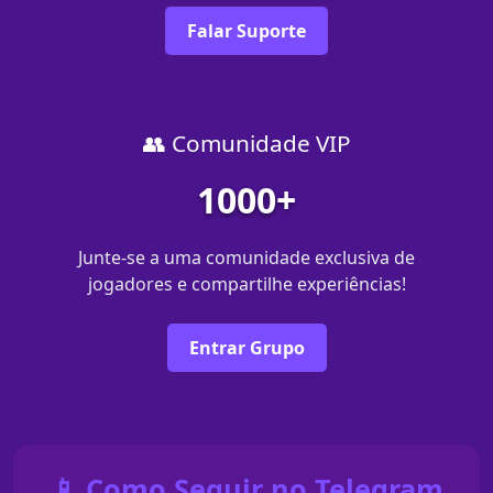
Falar Suporte
👥 Comunidade VIP
1000+
Junte-se a uma comunidade exclusiva de
jogadores e compartilhe experiências!
Entrar Grupo
📱 Como Seguir no Telegram