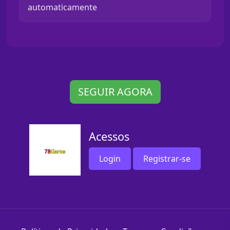
automaticamente
SEGUIR AGORA
Acessos
Login
Registrar-se