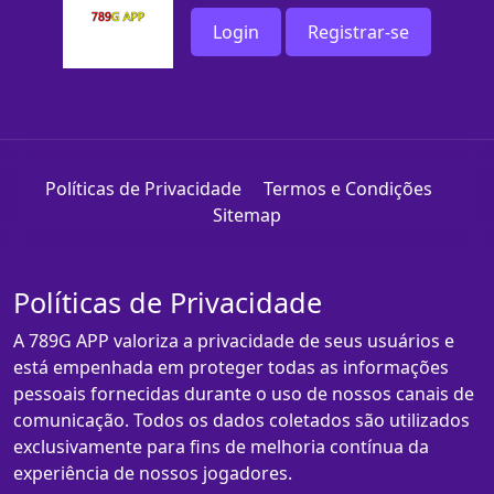
Login
Registrar-se
Políticas de Privacidade
Termos e Condições
Sitemap
Políticas de Privacidade
A 789G APP valoriza a privacidade de seus usuários e
está empenhada em proteger todas as informações
pessoais fornecidas durante o uso de nossos canais de
comunicação. Todos os dados coletados são utilizados
exclusivamente para fins de melhoria contínua da
experiência de nossos jogadores.