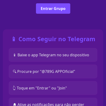
Entrar Grupo
📱 Como Seguir no Telegram
📱 Baixe o app Telegram no seu dispositivo
🔍 Procure por "@789G APPOficial"
👆 Toque em "Entrar" ou "Join"
🔔 Ative as notificações para não perder