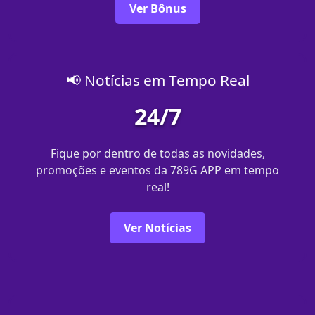
Ver Bônus
📢 Notícias em Tempo Real
24/7
Fique por dentro de todas as novidades,
promoções e eventos da 789G APP em tempo
real!
Ver Notícias