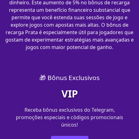
dinheiro. Este aumento de 5% no bônus de recarga
representa um benefício financeiro substancial que
permite que você estenda suas sessões de jogo e
explore jogos com apostas mais altas. O bônus de
recarga Prata é especialmente útil para jogadores que
gostam de experimentar estratégias mais avançadas e
jogos com maior potencial de ganho.
🎁 Bônus Exclusivos
VIP
Receba bônus exclusivos do Telegram,
promoções especiais e códigos promocionais
únicos!