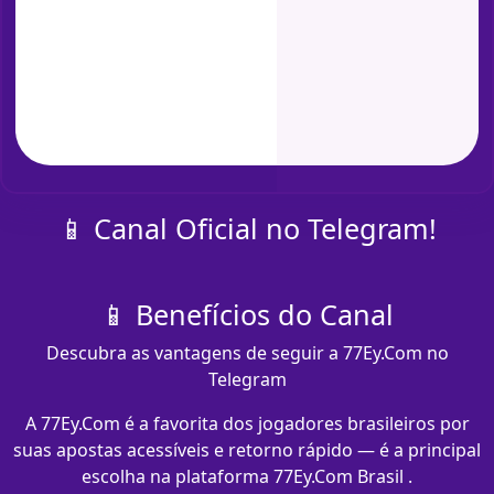
📱 Canal Oficial no Telegram!
📱 Benefícios do Canal
Descubra as vantagens de seguir a 77Ey.Com no
Telegram
A 77Ey.Com é a favorita dos jogadores brasileiros por
suas apostas acessíveis e retorno rápido — é a principal
escolha na plataforma 77Ey.Com Brasil .