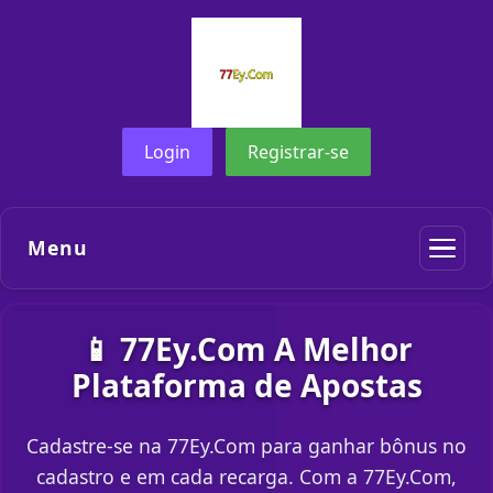
Login
Registrar-se
Menu
📱 77Ey.Com A Melhor
Plataforma de Apostas
Cadastre-se na 77Ey.Com para ganhar bônus no
cadastro e em cada recarga. Com a 77Ey.Com,