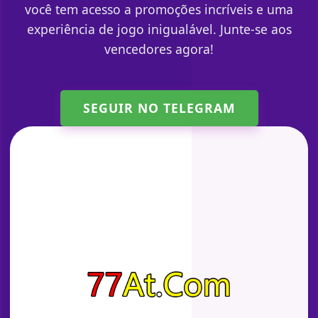
você tem acesso a promoções incríveis e uma
experiência de jogo inigualável. Junte-se aos
vencedores agora!
SEGUIR NO TELEGRAM