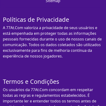
Sitemap
Políticas de Privacidade
A 77At.Com valoriza a privacidade de seus usuários e
está empenhada em proteger todas as informações
pessoais fornecidas durante o uso de nossos canais de
comunicação. Todos os dados coletados são utilizados
exclusivamente para fins de melhoria contínua da
experiência de nossos jogadores.
Termos e Condições
Os usuários da 77At.Com concordam em respeitar
todas as regras e regulamentos estabelecidos. É
importante ler e entender todos os termos antes de