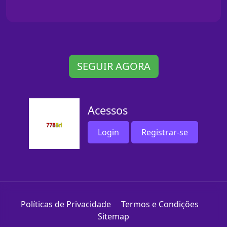
SEGUIR AGORA
Acessos
Login
Registrar-se
Políticas de Privacidade
Termos e Condições
Sitemap