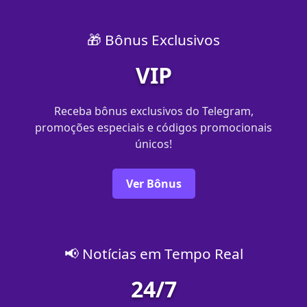
🎁 Bônus Exclusivos
VIP
Receba bônus exclusivos do Telegram,
promoções especiais e códigos promocionais
únicos!
Ver Bônus
📢 Notícias em Tempo Real
24/7