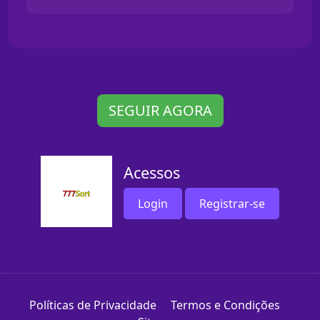
SEGUIR AGORA
Acessos
Login
Registrar-se
Políticas de Privacidade
Termos e Condições