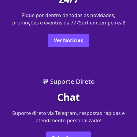
Fique por dentro de todas as novidades,
promoções e eventos da 777Sort em tempo real!
Ver Notícias
💬 Suporte Direto
Chat
Suporte direto via Telegram, respostas rápidas e
atendimento personalizado!