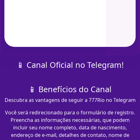
📱 Canal Oficial no Telegram!
📱 Benefícios do Canal
Descubra as vantagens de seguir a 777Rio no Telegram
Você será redirecionado para o formulário de registro.
Preencha as informações necessárias, que podem
incluir seu nome completo, data de nascimento,
endereço de e-mail, detalhes de contato, nome de