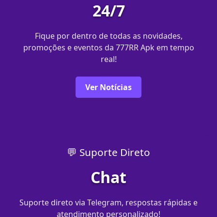
24/7
Fique por dentro de todas as novidades,
promoções e eventos da 777RR Apk em tempo
real!
Ver Notícias
💬 Suporte Direto
Chat
Suporte direto via Telegram, respostas rápidas e
atendimento personalizado!