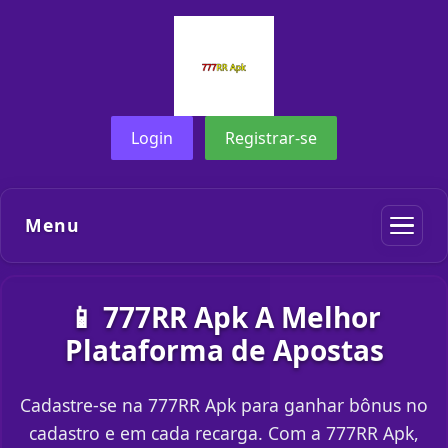
Login
Registrar-se
Menu
📱 777RR Apk A Melhor
Plataforma de Apostas
Cadastre-se na 777RR Apk para ganhar bônus no
cadastro e em cada recarga. Com a 777RR Apk,