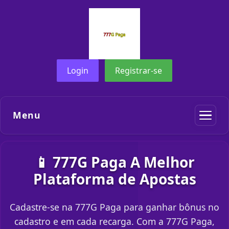
Login
Registrar-se
Menu
📱 777G Paga A Melhor
Plataforma de Apostas
Cadastre-se na 777G Paga para ganhar bônus no
cadastro e em cada recarga. Com a 777G Paga,