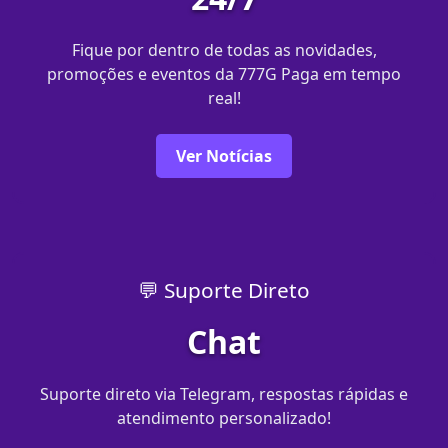
Fique por dentro de todas as novidades,
promoções e eventos da 777G Paga em tempo
real!
Ver Notícias
💬 Suporte Direto
Chat
Suporte direto via Telegram, respostas rápidas e
atendimento personalizado!