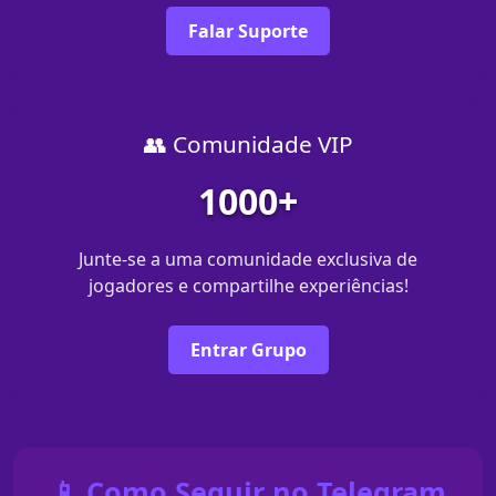
Falar Suporte
👥 Comunidade VIP
1000+
Junte-se a uma comunidade exclusiva de
jogadores e compartilhe experiências!
Entrar Grupo
📱 Como Seguir no Telegram