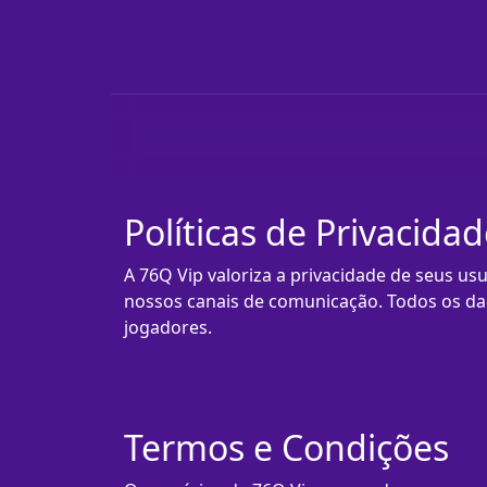
Políticas de Privacida
A 76Q Vip valoriza a privacidade de seus u
nossos canais de comunicação. Todos os dad
jogadores.
Termos e Condições