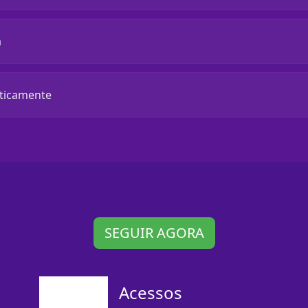
a
aticamente
SEGUIR AGORA
Acessos