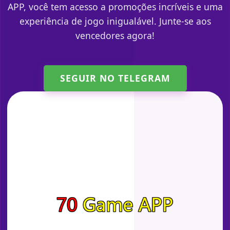
APP, você tem acesso a promoções incríveis e uma
experiência de jogo inigualável. Junte-se aos
vencedores agora!
SEGUIR NO TELEGRAM