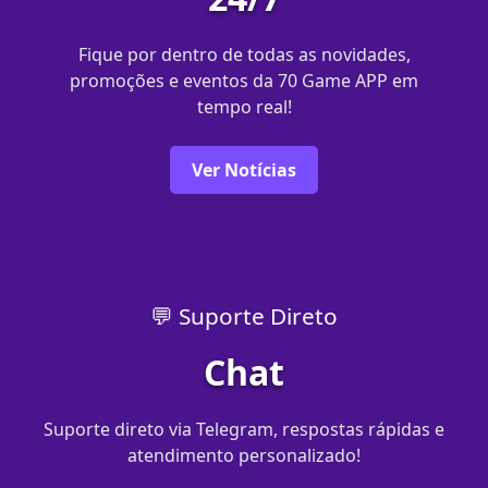
Fique por dentro de todas as novidades,
promoções e eventos da 70 Game APP em
tempo real!
Ver Notícias
💬 Suporte Direto
Chat
Suporte direto via Telegram, respostas rápidas e
atendimento personalizado!