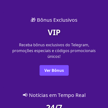
🎁 Bônus Exclusivos
VIP
Receba bônus exclusivos do Telegram,
promoções especiais e códigos promocionais
únicos!
Ver Bônus
📢 Notícias em Tempo Real
24/7