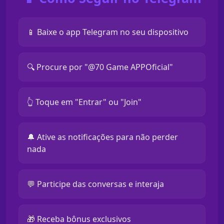
📱 Baixe o app Telegram no seu dispositivo
🔍 Procure por "@70 Game APPOficial"
👆 Toque em "Entrar" ou "Join"
🔔 Ative as notificações para não perder
nada
💬 Participe das conversas e interaja
🎁 Receba bônus exclusivos