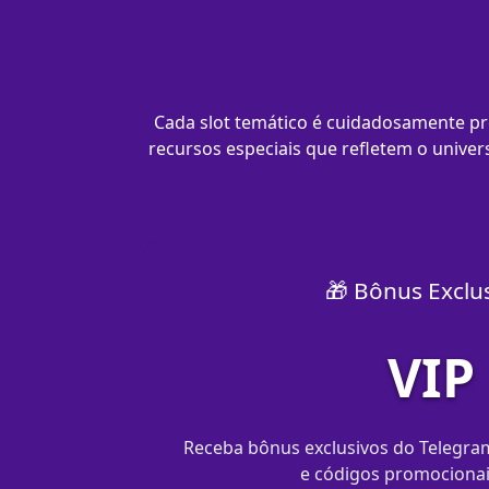
Cada slot temático é cuidadosamente pro
recursos especiais que refletem o unive
🎁 Bônus Exclu
VIP
Receba bônus exclusivos do Telegra
e códigos promocionai