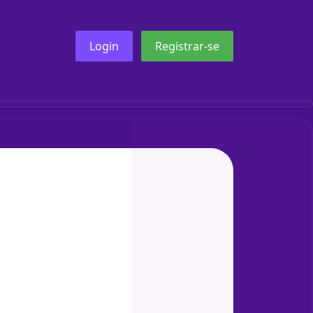
Login
Registrar-se