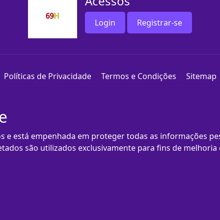
Acessos
Login
Registrar-se
Políticas de Privacidade
Termos e Condições
Sitemap
de
ios e está empenhada em proteger todas as informações pe
tados são utilizados exclusivamente para fins de melhoria