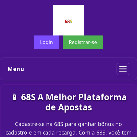
Login
Registrar-se
Menu
📱 68S A Melhor Plataforma
de Apostas
Cadastre-se na 68S para ganhar bônus no
cadastro e em cada recarga. Com a 68S, você tem