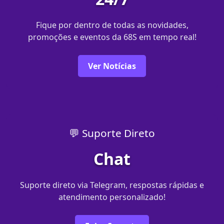
Fique por dentro de todas as novidades,
promoções e eventos da 68S em tempo real!
Ver Notícias
💬 Suporte Direto
Chat
Suporte direto via Telegram, respostas rápidas e
atendimento personalizado!