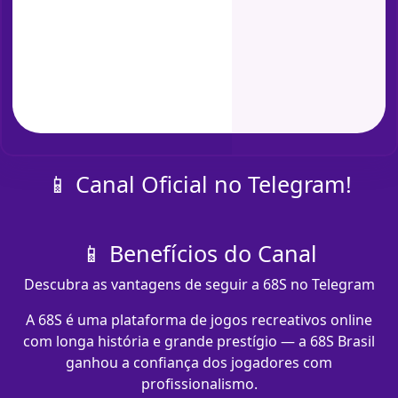
📱 Canal Oficial no Telegram!
📱 Benefícios do Canal
Descubra as vantagens de seguir a 68S no Telegram
A 68S é uma plataforma de jogos recreativos online
com longa história e grande prestígio — a 68S Brasil
ganhou a confiança dos jogadores com
profissionalismo.