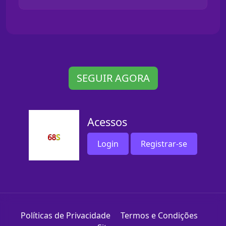
SEGUIR AGORA
Acessos
Login
Registrar-se
Políticas de Privacidade
Termos e Condições