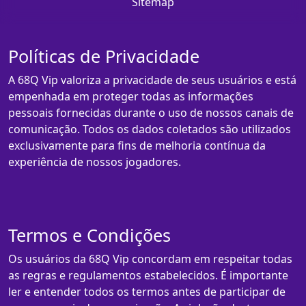
Sitemap
Políticas de Privacidade
A 68Q Vip valoriza a privacidade de seus usuários e está
empenhada em proteger todas as informações
pessoais fornecidas durante o uso de nossos canais de
comunicação. Todos os dados coletados são utilizados
exclusivamente para fins de melhoria contínua da
experiência de nossos jogadores.
Termos e Condições
Os usuários da 68Q Vip concordam em respeitar todas
as regras e regulamentos estabelecidos. É importante
ler e entender todos os termos antes de participar de