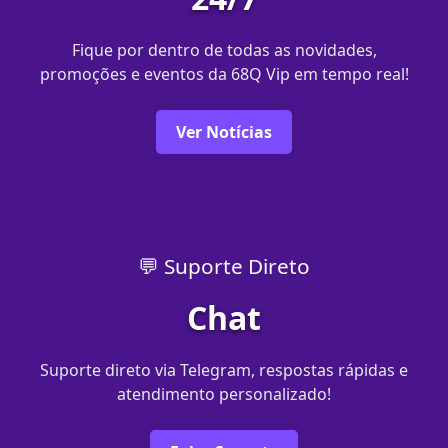
Fique por dentro de todas as novidades,
promoções e eventos da 68Q Vip em tempo real!
Ver Notícias
💬 Suporte Direto
Chat
Suporte direto via Telegram, respostas rápidas e
atendimento personalizado!