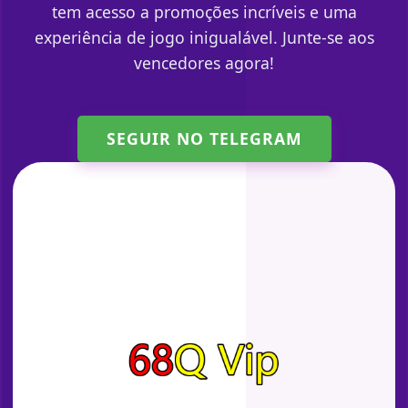
tem acesso a promoções incríveis e uma
experiência de jogo inigualável. Junte-se aos
vencedores agora!
SEGUIR NO TELEGRAM