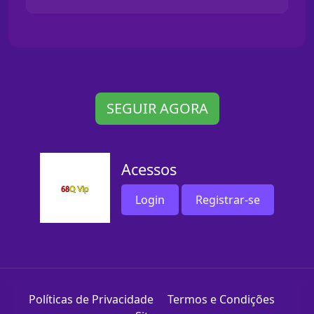
SEGUIR AGORA
Acessos
Login
Registrar-se
Políticas de Privacidade
Termos e Condições