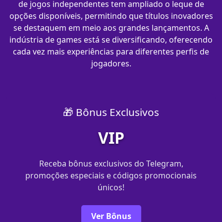
de jogos independentes tem ampliado o leque de
opções disponíveis, permitindo que títulos inovadores
se destaquem em meio aos grandes lançamentos. A
indústria de games está se diversificando, oferecendo
cada vez mais experiências para diferentes perfis de
jogadores.
🎁 Bônus Exclusivos
VIP
Receba bônus exclusivos do Telegram,
promoções especiais e códigos promocionais
únicos!
Ver Bônus