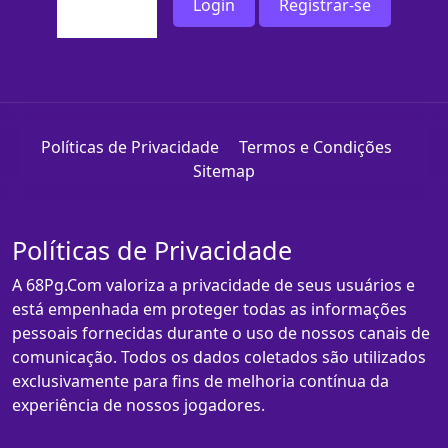
Login
Registrar-se
Políticas de Privacidade
Termos e Condições
Sitemap
Políticas de Privacidade
A 68Pg.Com valoriza a privacidade de seus usuários e
está empenhada em proteger todas as informações
pessoais fornecidas durante o uso de nossos canais de
comunicação. Todos os dados coletados são utilizados
exclusivamente para fins de melhoria contínua da
experiência de nossos jogadores.