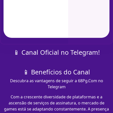
📱 Canal Oficial no Telegram!
📱 Benefícios do Canal
Descubra as vantagens de seguir a 68Pg.Com no
Telegram
Com a crescente diversidade de plataformas e a
ascensão de serviços de assinatura, o mercado de
games está se adaptando constantemente. A presença