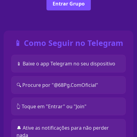
Entrar Grupo
📱 Como Seguir no Telegram
📱 Baixe o app Telegram no seu dispositivo
🔍 Procure por "@68Pg.ComOficial"
👆 Toque em "Entrar" ou "Join"
🔔 Ative as notificações para não perder
nada