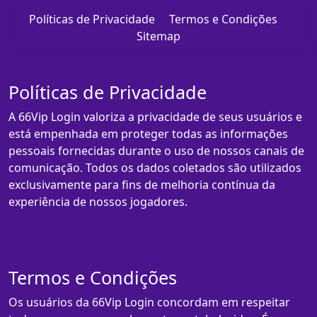
Políticas de Privacidade
Termos e Condições
Sitemap
Políticas de Privacidade
A 66Vip Login valoriza a privacidade de seus usuários e
está empenhada em proteger todas as informações
pessoais fornecidas durante o uso de nossos canais de
comunicação. Todos os dados coletados são utilizados
exclusivamente para fins de melhoria contínua da
experiência de nossos jogadores.
Termos e Condições
Os usuários da 66Vip Login concordam em respeitar