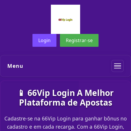
Login
Registrar-se
Menu
📱 66Vip Login A Melhor
Plataforma de Apostas
Cadastre-se na 66Vip Login para ganhar bônus no
cadastro e em cada recarga. Com a 66Vip Login,