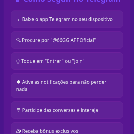
📱 Baixe o app Telegram no seu dispositivo
🔍 Procure por "@66GG APPOficial"
👆 Toque em "Entrar" ou "Join"
🔔 Ative as notificações para não perder
nada
💬 Participe das conversas e interaja
🎁 Receba bônus exclusivos