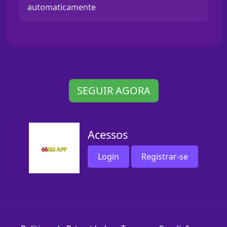
automaticamente
SEGUIR AGORA
Acessos
Login
Registrar-se