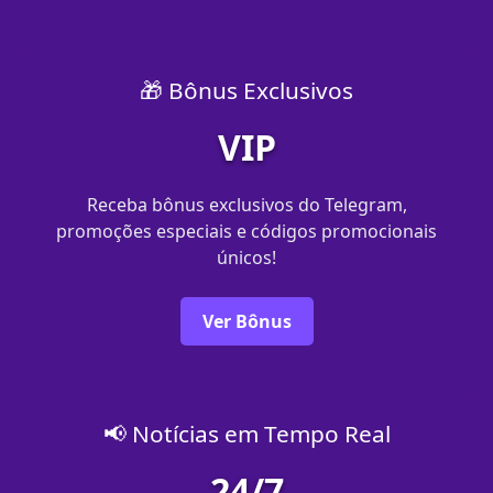
🎁 Bônus Exclusivos
VIP
Receba bônus exclusivos do Telegram,
promoções especiais e códigos promocionais
únicos!
Ver Bônus
📢 Notícias em Tempo Real
24/7