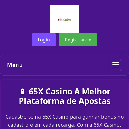
Login
Registrar-se
Menu
📱 65X Casino A Melhor
Plataforma de Apostas
Cadastre-se na 65X Casino para ganhar bônus no
cadastro e em cada recarga. Com a 65X Casino,