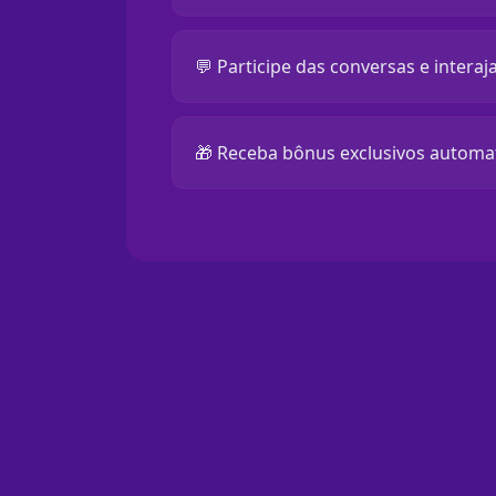
💬 Participe das conversas e interaj
🎁 Receba bônus exclusivos autom