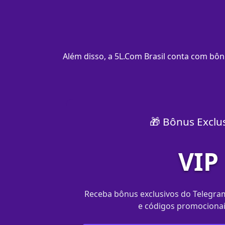
Além disso, a 5L.Com Brasil conta com bôn
🎁 Bônus Exclu
VIP
Receba bônus exclusivos do Telegra
e códigos promocionai