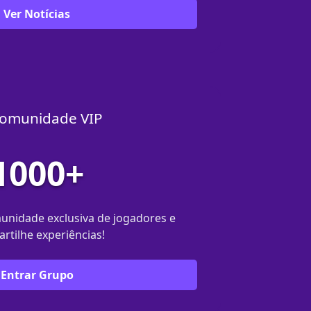
Ver Notícias
Comunidade VIP
1000+
unidade exclusiva de jogadores e
rtilhe experiências!
Entrar Grupo