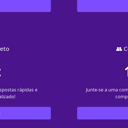
reto
👥 
t
espostas rápidas e
Junte-se a uma com
lizado!
compa
e