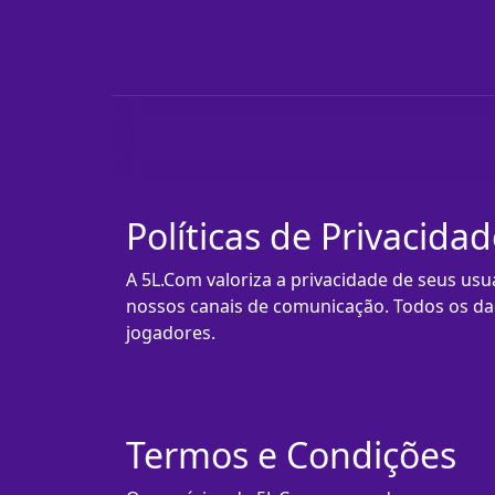
Políticas de Privacida
A 5L.Com valoriza a privacidade de seus us
nossos canais de comunicação. Todos os dad
jogadores.
Termos e Condições