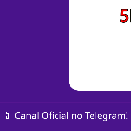
📱 Canal Oficial no Telegram!