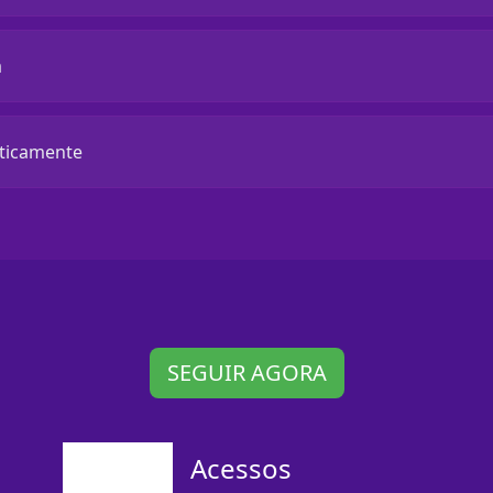
a
aticamente
SEGUIR AGORA
Acessos