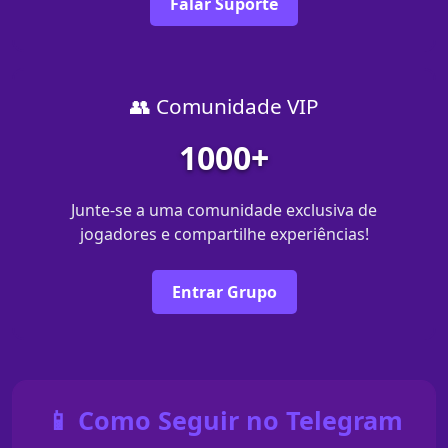
Falar Suporte
👥 Comunidade VIP
1000+
Junte-se a uma comunidade exclusiva de
jogadores e compartilhe experiências!
Entrar Grupo
📱 Como Seguir no Telegram