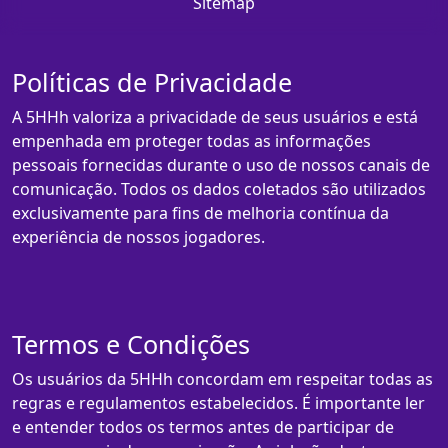
Sitemap
Políticas de Privacidade
A 5HHh valoriza a privacidade de seus usuários e está
empenhada em proteger todas as informações
pessoais fornecidas durante o uso de nossos canais de
comunicação. Todos os dados coletados são utilizados
exclusivamente para fins de melhoria contínua da
experiência de nossos jogadores.
Termos e Condições
Os usuários da 5HHh concordam em respeitar todas as
regras e regulamentos estabelecidos. É importante ler
e entender todos os termos antes de participar de