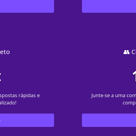
reto
👥 
t
espostas rápidas e
Junte-se a uma com
lizado!
compa
e