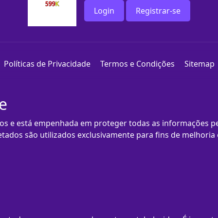
Login
Registrar-se
Políticas de Privacidade
Termos e Condições
Sitemap
de
rios e está empenhada em proteger todas as informações p
tados são utilizados exclusivamente para fins de melhoria