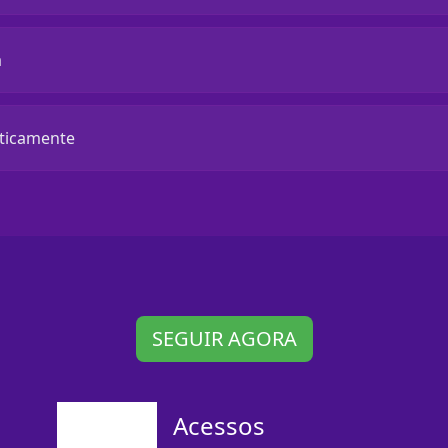
a
aticamente
SEGUIR AGORA
Acessos