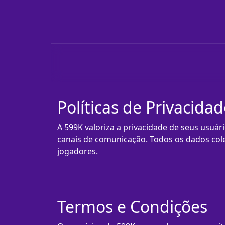
Políticas de Privacida
A 599K valoriza a privacidade de seus usuá
canais de comunicação. Todos os dados cole
jogadores.
Termos e Condições