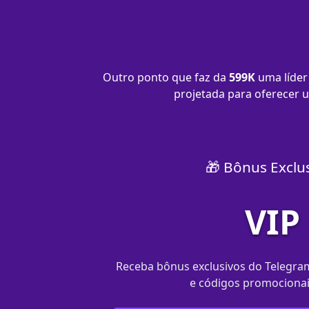
Outro ponto que faz da
599K
uma líder 
projetada para oferecer u
🎁 Bônus Exclu
VIP
Receba bônus exclusivos do Telegra
e códigos promocionai