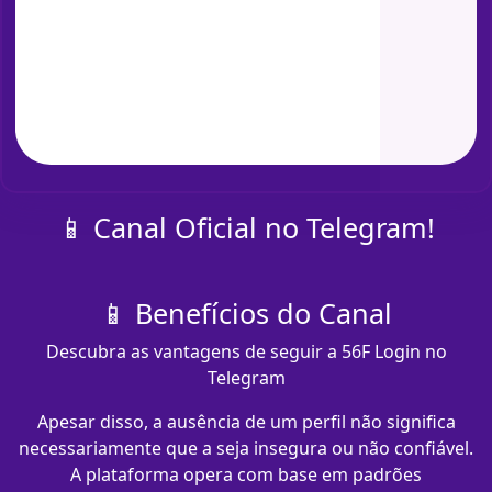
📱 Canal Oficial no Telegram!
📱 Benefícios do Canal
Descubra as vantagens de seguir a 56F Login no
Telegram
Apesar disso, a ausência de um perfil não significa
necessariamente que a seja insegura ou não confiável.
A plataforma opera com base em padrões