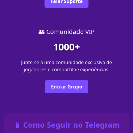
Falar Suporte
👥 Comunidade VIP
1000+
Junte-se a uma comunidade exclusiva de
jogadores e compartilhe experiências!
Entrar Grupo
📱 Como Seguir no Telegram