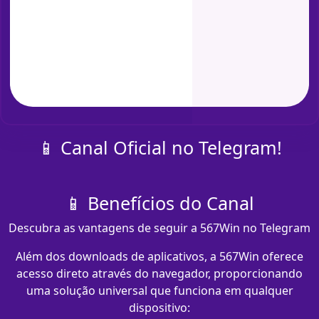
📱 Canal Oficial no Telegram!
📱 Benefícios do Canal
Descubra as vantagens de seguir a 567Win no Telegram
Além dos downloads de aplicativos, a 567Win oferece
acesso direto através do navegador, proporcionando
uma solução universal que funciona em qualquer
dispositivo: