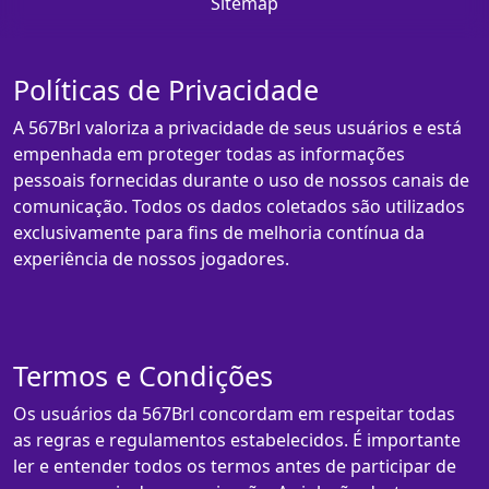
Sitemap
Políticas de Privacidade
A 567Brl valoriza a privacidade de seus usuários e está
empenhada em proteger todas as informações
pessoais fornecidas durante o uso de nossos canais de
comunicação. Todos os dados coletados são utilizados
exclusivamente para fins de melhoria contínua da
experiência de nossos jogadores.
Termos e Condições
Os usuários da 567Brl concordam em respeitar todas
as regras e regulamentos estabelecidos. É importante
ler e entender todos os termos antes de participar de