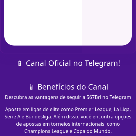
📱 Canal Oficial no Telegram!
📱 Benefícios do Canal
Descubra as vantagens de seguir a 567Brl no Telegram
Aposte em ligas de elite como Premier League, La Liga,
Serie A e Bundesliga. Além disso, você encontra opções
de apostas em torneios internacionais, como
Champions League e Copa do Mundo.