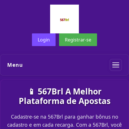
Login
Registrar-se
Menu
📱 567Brl A Melhor
Plataforma de Apostas
Cadastre-se na 567Brl para ganhar bônus no
cadastro e em cada recarga. Com a 567Brl, você