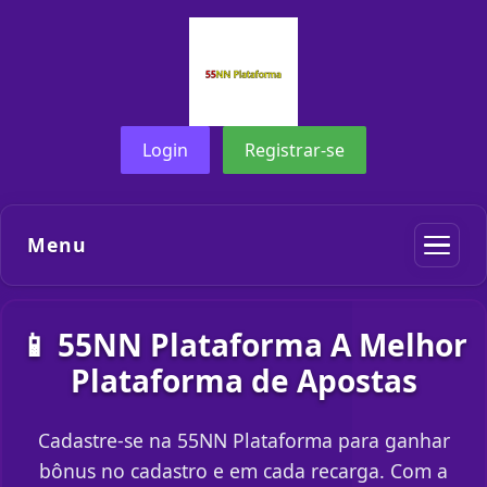
Login
Registrar-se
Menu
📱 55NN Plataforma A Melhor
Plataforma de Apostas
Cadastre-se na 55NN Plataforma para ganhar
bônus no cadastro e em cada recarga. Com a