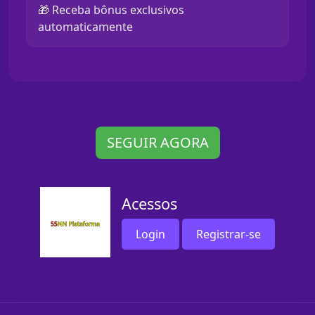
🎁 Receba bônus exclusivos
automaticamente
SEGUIR AGORA
Acessos
Login
Registrar-se