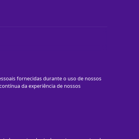
essoais fornecidas durante o uso de nossos
 contínua da experiência de nossos