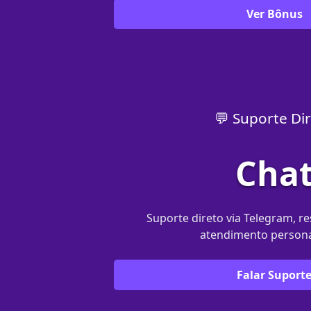
Ver Bônus
💬 Suporte Di
Cha
Suporte direto via Telegram, r
atendimento persona
Falar Suport