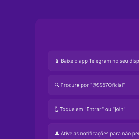
📱 Baixe o app Telegram no seu disp
🔍 Procure por "@5567Oficial"
👆 Toque em "Entrar" ou "Join"
🔔 Ative as notificações para não p