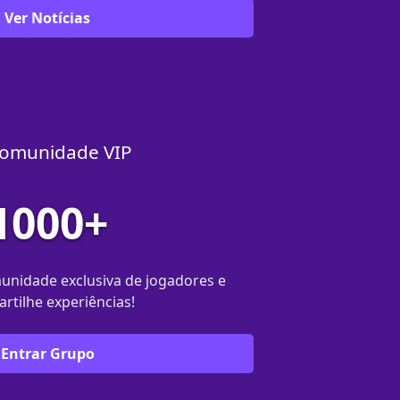
Ver Notícias
Comunidade VIP
1000+
unidade exclusiva de jogadores e
rtilhe experiências!
Entrar Grupo