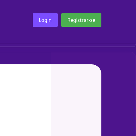
Login
Registrar-se