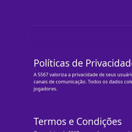
Políticas de Privacida
A 5567 valoriza a privacidade de seus usuá
canais de comunicação. Todos os dados cole
jogadores.
Termos e Condições