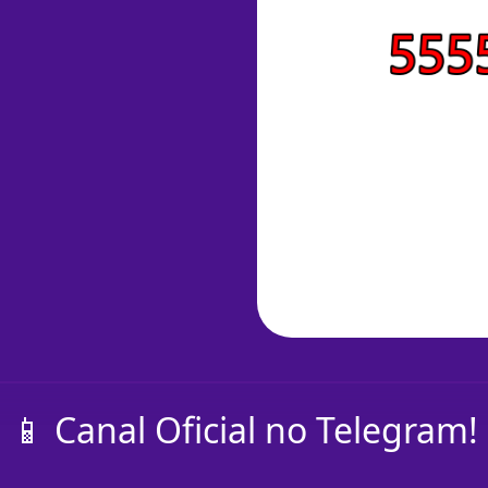
📱 Canal Oficial no Telegram!