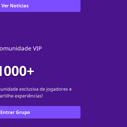
Ver Notícias
Comunidade VIP
1000+
unidade exclusiva de jogadores e
rtilhe experiências!
Entrar Grupo