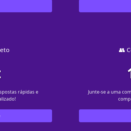
reto
👥 
t
espostas rápidas e
Junte-se a uma com
lizado!
compa
e