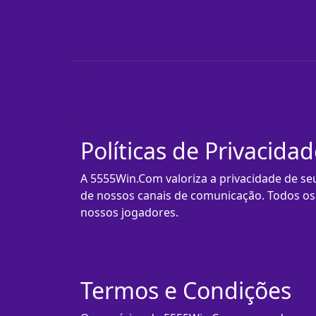
Políticas de Privacida
A 5555Win.Com valoriza a privacidade de s
de nossos canais de comunicação. Todos os 
nossos jogadores.
Termos e Condições