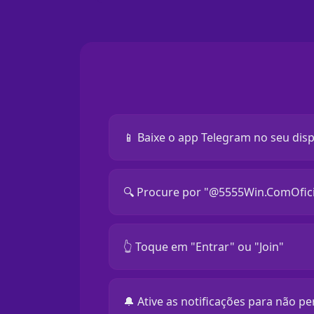
📱 Baixe o app Telegram no seu disp
🔍 Procure por "@5555Win.ComOfici
👆 Toque em "Entrar" ou "Join"
🔔 Ative as notificações para não p