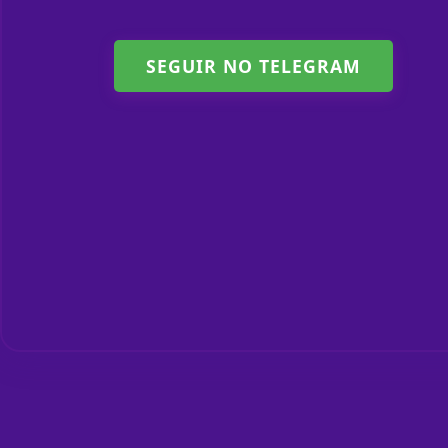
SEGUIR NO TELEGRAM