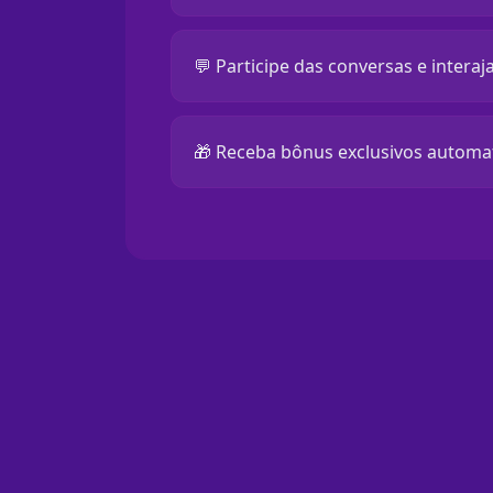
💬 Participe das conversas e interaj
🎁 Receba bônus exclusivos autom