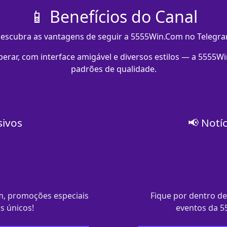
📱 Benefícios do Canal
escubra as vantagens de seguir a 5555Win.Com no Telegr
perar, com interface amigável e diversos estilos — a 5555
padrões de qualidade.
sivos
📢 Notí
m, promoções especiais
Fique por dentro d
s únicos!
eventos da 5