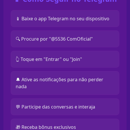
📱 Baixe o app Telegram no seu dispositivo
🔍 Procure por "@5536 ComOficial"
👆 Toque em "Entrar" ou "Join"
🔔 Ative as notificações para não perder
nada
💬 Participe das conversas e interaja
🎁 Receba bônus exclusivos