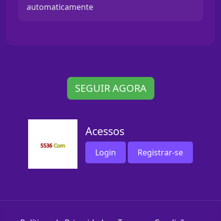
automaticamente
SEGUIR AGORA
Acessos
Login
Registrar-se