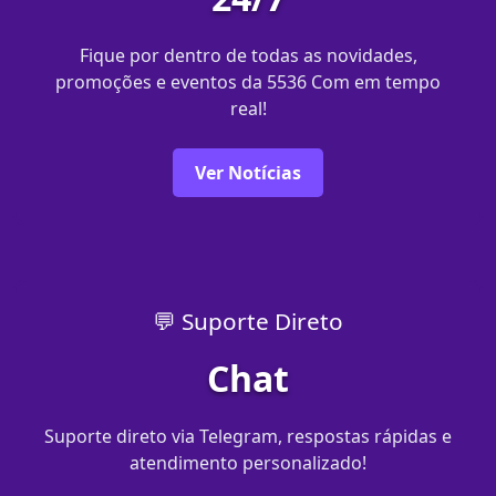
Fique por dentro de todas as novidades,
promoções e eventos da 5536 Com em tempo
real!
Ver Notícias
💬 Suporte Direto
Chat
Suporte direto via Telegram, respostas rápidas e
atendimento personalizado!