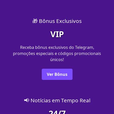
🎁 Bônus Exclusivos
VIP
Receba bônus exclusivos do Telegram,
promoções especiais e códigos promocionais
únicos!
Ver Bônus
📢 Notícias em Tempo Real
24/7