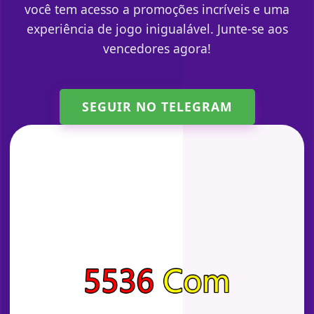
você tem acesso a promoções incríveis e uma
experiência de jogo inigualável. Junte-se aos
vencedores agora!
SEGUIR NO TELEGRAM