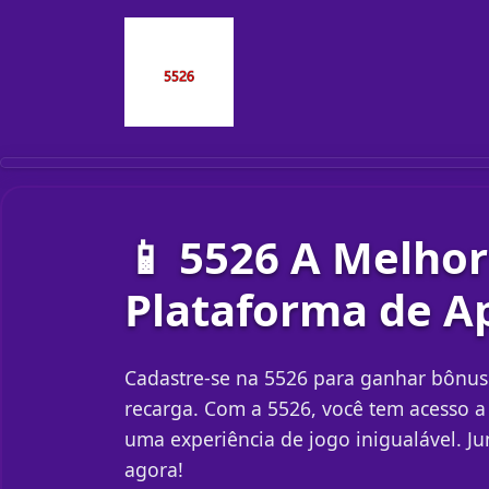
📱 5526 A Melhor
Plataforma de A
Cadastre-se na 5526 para ganhar bônus
recarga. Com a 5526, você tem acesso a
uma experiência de jogo inigualável. J
agora!