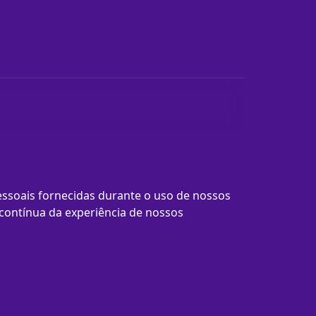
essoais fornecidas durante o uso de nossos
 contínua da experiência de nossos