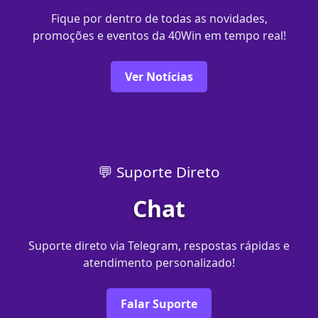
Fique por dentro de todas as novidades,
promoções e eventos da 40Win em tempo real!
Ver Notícias
💬 Suporte Direto
Chat
Suporte direto via Telegram, respostas rápidas e
atendimento personalizado!
Falar Suporte