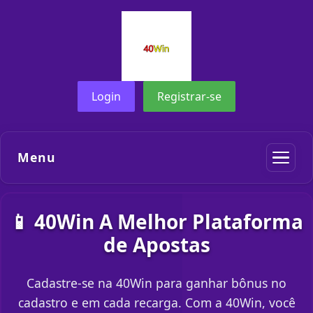
Login
Registrar-se
Menu
📱 40Win A Melhor Plataforma
de Apostas
Cadastre-se na 40Win para ganhar bônus no
cadastro e em cada recarga. Com a 40Win, você