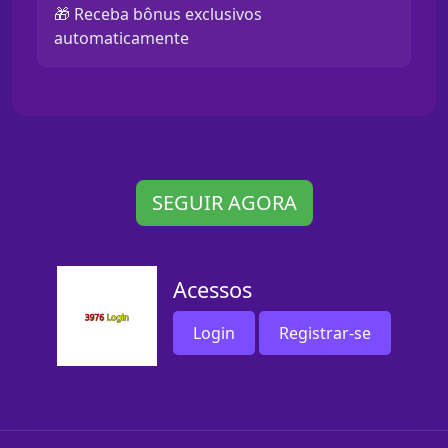
🎁 Receba bônus exclusivos
automaticamente
SEGUIR AGORA
Acessos
Login
Registrar-se