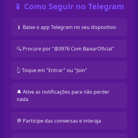
📱 Como Seguir no Telegram
📱 Baixe o app Telegram no seu dispositivo
🔍 Procure por "@3976 Com BaixarOficial"
👆 Toque em "Entrar" ou "Join"
🔔 Ative as notificações para não perder
nada
💬 Participe das conversas e interaja