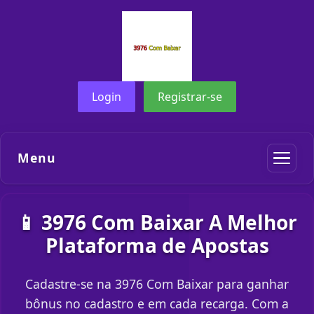
Login
Registrar-se
Menu
📱 3976 Com Baixar A Melhor
Plataforma de Apostas
Cadastre-se na 3976 Com Baixar para ganhar
bônus no cadastro e em cada recarga. Com a