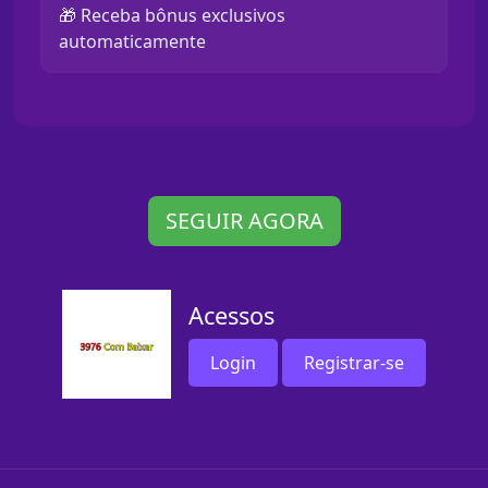
🎁 Receba bônus exclusivos
automaticamente
SEGUIR AGORA
Acessos
Login
Registrar-se