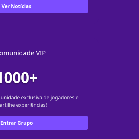
Ver Notícias
Comunidade VIP
1000+
unidade exclusiva de jogadores e
rtilhe experiências!
Entrar Grupo