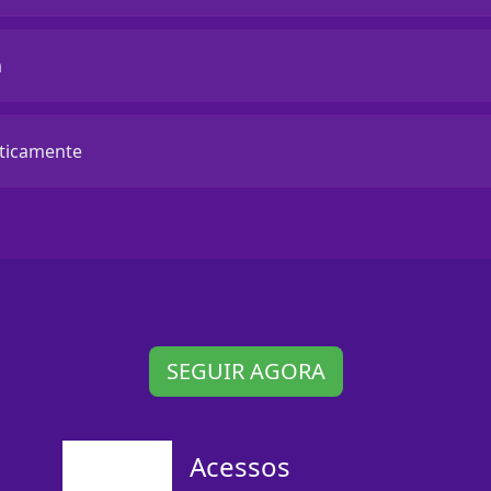
a
aticamente
SEGUIR AGORA
Acessos