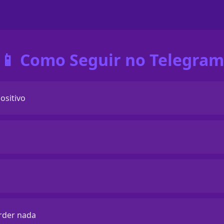
📱 Como Seguir no Telegram
ositivo
erder nada