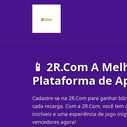
📱 2R.Com A Mel
Plataforma de A
Cadastre-se na 2R.Com para ganhar bôn
cada recarga. Com a 2R.Com, você tem 
incríveis e uma experiência de jogo inig
vencedores agora!