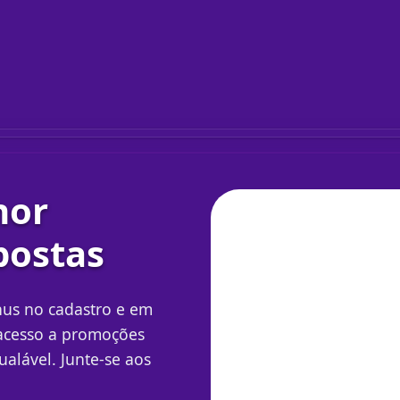
hor
postas
us no cadastro e em
acesso a promoções
ualável. Junte-se aos