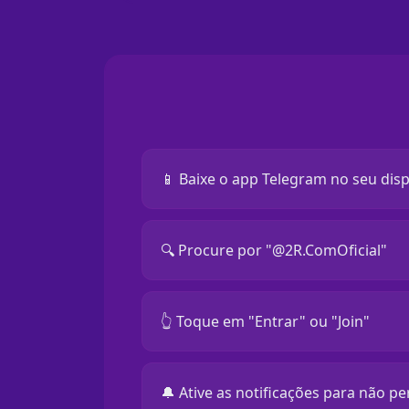
📱 Baixe o app Telegram no seu disp
🔍 Procure por "@2R.ComOficial"
👆 Toque em "Entrar" ou "Join"
🔔 Ative as notificações para não p