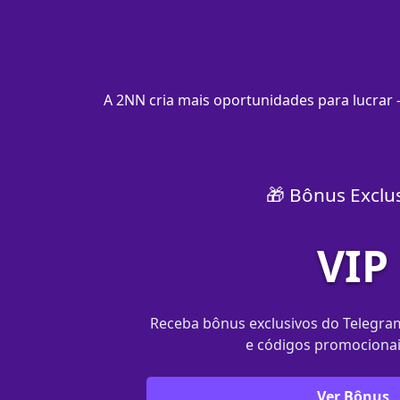
A 2NN cria mais oportunidades para lucrar 
🎁 Bônus Exclu
VIP
Receba bônus exclusivos do Telegra
e códigos promocionai
Ver Bônus