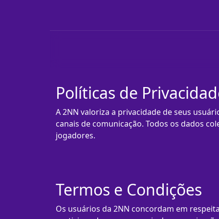
Políticas de Privacida
A 2NN valoriza a privacidade de seus usuá
canais de comunicação. Todos os dados cole
jogadores.
Termos e Condições
Os usuários da 2NN concordam em respeitar 