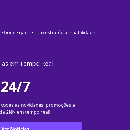
 é bom e ganhe com estratégia e habilidade.
cias em Tempo Real
24/7
e todas as novidades, promoções e
da 2NN em tempo real!
Ver Notícias