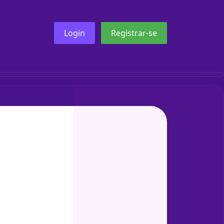
Login
Registrar-se