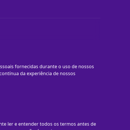
ssoais fornecidas durante o uso de nossos
 contínua da experiência de nossos
te ler e entender todos os termos antes de