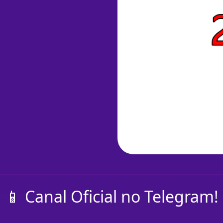
📱 Canal Oficial no Telegram!