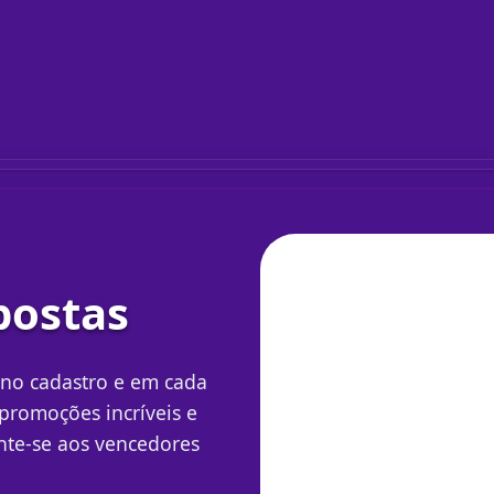
postas
no cadastro e em cada
promoções incríveis e
unte-se aos vencedores