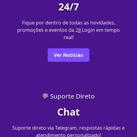
24/7
Fique por dentro de todas as novidades,
promoções e eventos da 2JJ Login em tempo
real!
Ver Notícias
💬 Suporte Direto
Chat
Suporte direto via Telegram, respostas rápidas e
atendimento personalizado!