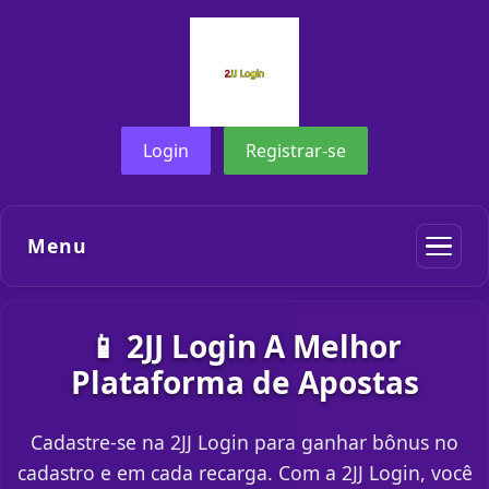
Login
Registrar-se
Menu
📱 2JJ Login A Melhor
Plataforma de Apostas
Cadastre-se na 2JJ Login para ganhar bônus no
cadastro e em cada recarga. Com a 2JJ Login, você