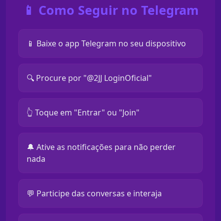
📱 Como Seguir no Telegram
📱 Baixe o app Telegram no seu dispositivo
🔍 Procure por "@2JJ LoginOficial"
👆 Toque em "Entrar" ou "Join"
🔔 Ative as notificações para não perder
nada
💬 Participe das conversas e interaja