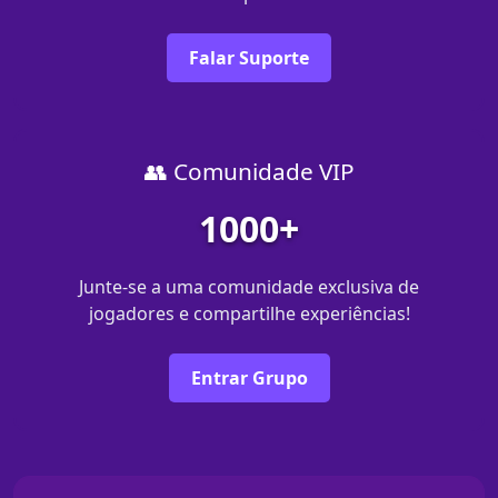
Falar Suporte
👥 Comunidade VIP
1000+
Junte-se a uma comunidade exclusiva de
jogadores e compartilhe experiências!
Entrar Grupo