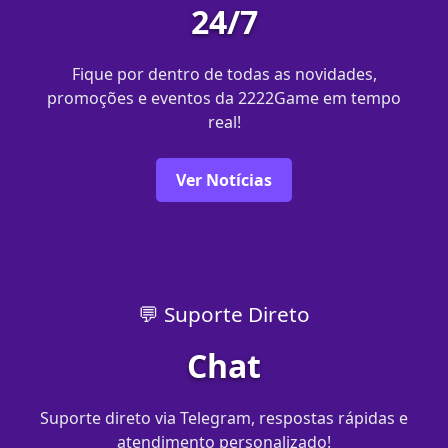
24/7
Fique por dentro de todas as novidades,
promoções e eventos da 2222Game em tempo
real!
Ver Notícias
💬 Suporte Direto
Chat
Suporte direto via Telegram, respostas rápidas e
atendimento personalizado!