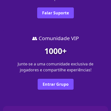
Falar Suporte
👥 Comunidade VIP
1000+
Junte-se a uma comunidade exclusiva de
jogadores e compartilhe experiências!
Entrar Grupo