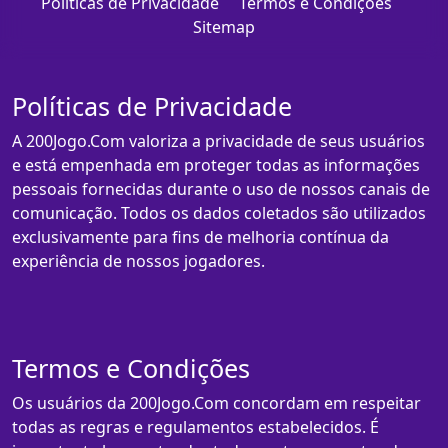
Políticas de Privacidade
Termos e Condições
Sitemap
Políticas de Privacidade
A 200Jogo.Com valoriza a privacidade de seus usuários
e está empenhada em proteger todas as informações
pessoais fornecidas durante o uso de nossos canais de
comunicação. Todos os dados coletados são utilizados
exclusivamente para fins de melhoria contínua da
experiência de nossos jogadores.
Termos e Condições
Os usuários da 200Jogo.Com concordam em respeitar
todas as regras e regulamentos estabelecidos. É