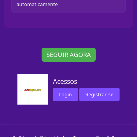
automaticamente
SEGUIR AGORA
Acessos
Login
Registrar-se