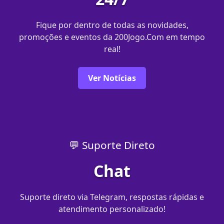
Fique por dentro de todas as novidades,
promoções e eventos da 200Jogo.Com em tempo
real!
Ver Notícias
💬 Suporte Direto
Chat
Suporte direto via Telegram, respostas rápidas e
atendimento personalizado!