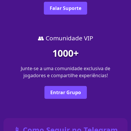
Falar Suporte
👥 Comunidade VIP
1000+
Junte-se a uma comunidade exclusiva de
jogadores e compartilhe experiências!
Entrar Grupo
📱 Como Seguir no Telegram