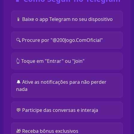
📱 Baixe o app Telegram no seu dispositivo
🔍 Procure por "@200Jogo.ComOficial"
👆 Toque em "Entrar" ou "Join"
🔔 Ative as notificações para não perder
nada
💬 Participe das conversas e interaja
🎁 Receba bônus exclusivos