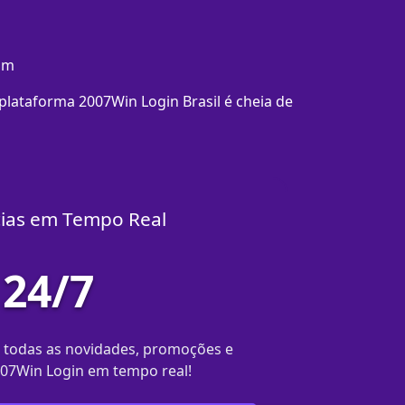
am
plataforma 2007Win Login Brasil é cheia de
cias em Tempo Real
24/7
e todas as novidades, promoções e
007Win Login em tempo real!