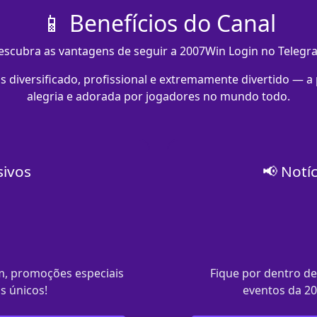
📱 Benefícios do Canal
escubra as vantagens de seguir a 2007Win Login no Telegr
 diversificado, profissional e extremamente divertido — a 
alegria e adorada por jogadores no mundo todo.
sivos
📢 Notí
m, promoções especiais
Fique por dentro d
s únicos!
eventos da 2