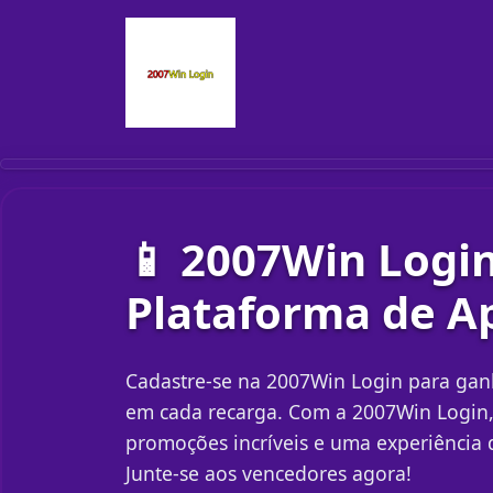
📱 2007Win Logi
Plataforma de A
Cadastre-se na 2007Win Login para gan
em cada recarga. Com a 2007Win Login,
promoções incríveis e uma experiência d
Junte-se aos vencedores agora!