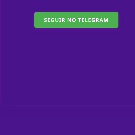
SEGUIR NO TELEGRAM