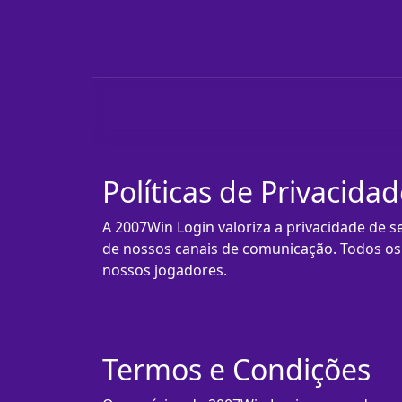
Políticas de Privacida
A 2007Win Login valoriza a privacidade de 
de nossos canais de comunicação. Todos os 
nossos jogadores.
Termos e Condições