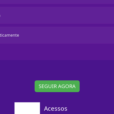
a
aticamente
SEGUIR AGORA
Acessos