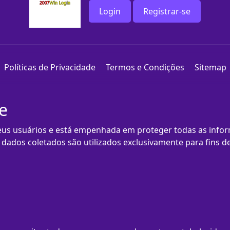
Login
Registrar-se
Políticas de Privacidade
Termos e Condições
Sitemap
de
seus usuários e está empenhada em proteger todas as info
dados coletados são utilizados exclusivamente para fins d