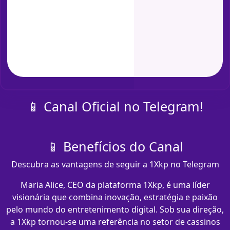
📱 Canal Oficial no Telegram!
📱 Benefícios do Canal
Descubra as vantagens de seguir a 1Xkp no Telegram
Maria Alice, CEO da plataforma 1Xkp, é uma líder
visionária que combina inovação, estratégia e paixão
pelo mundo do entretenimento digital. Sob sua direção,
a 1Xkp tornou-se uma referência no setor de cassinos