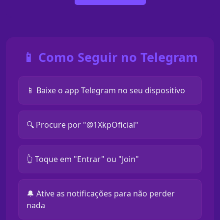
📱 Como Seguir no Telegram
📱 Baixe o app Telegram no seu dispositivo
🔍 Procure por "@1XkpOficial"
👆 Toque em "Entrar" ou "Join"
🔔 Ative as notificações para não perder
nada