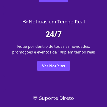
📢 Notícias em Tempo Real
24/7
Fique por dentro de todas as novidades,
promoções e eventos da 1Xkp em tempo real!
Ver Notícias
💬 Suporte Direto