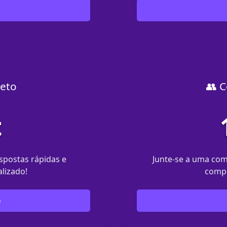
reto
👥 
t
espostas rápidas e
Junte-se a uma com
lizado!
compa
e