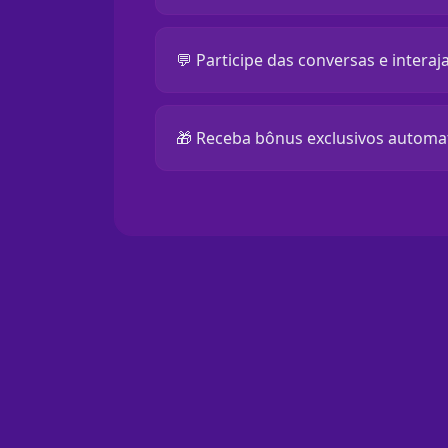
💬 Participe das conversas e interaj
🎁 Receba bônus exclusivos autom