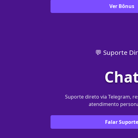
Ver Bônus
💬 Suporte Di
Cha
Suporte direto via Telegram, r
atendimento persona
Falar Suport