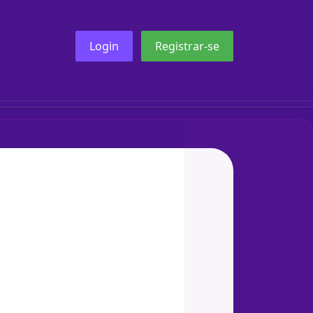
Login
Registrar-se