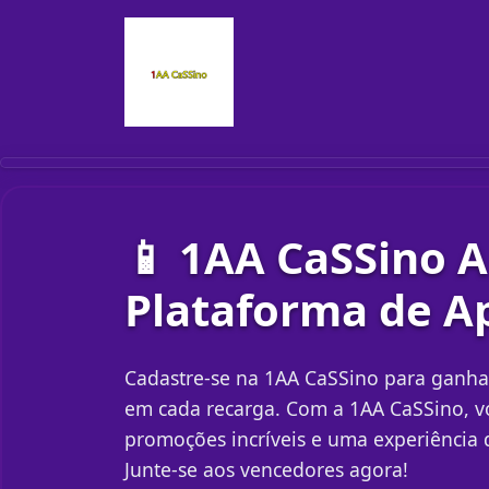
📱 1AA CaSSino 
Plataforma de A
Cadastre-se na 1AA CaSSino para ganha
em cada recarga. Com a 1AA CaSSino, v
promoções incríveis e uma experiência d
Junte-se aos vencedores agora!