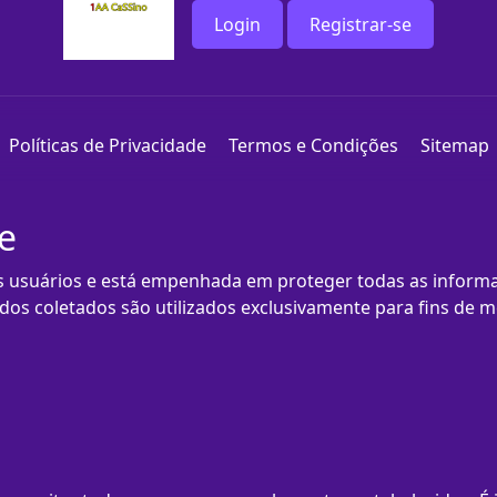
Login
Registrar-se
Políticas de Privacidade
Termos e Condições
Sitemap
de
us usuários e está empenhada em proteger todas as inform
os coletados são utilizados exclusivamente para fins de m