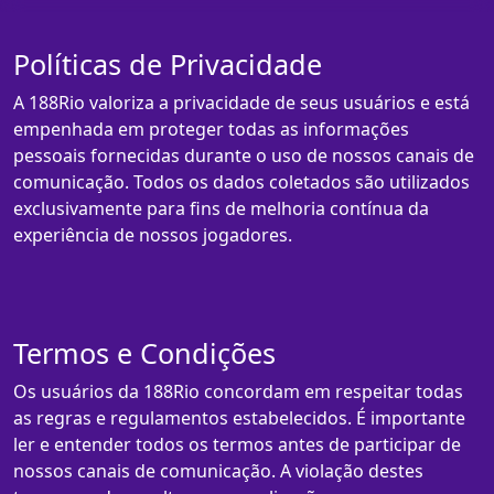
Políticas de Privacidade
A 188Rio valoriza a privacidade de seus usuários e está
empenhada em proteger todas as informações
pessoais fornecidas durante o uso de nossos canais de
comunicação. Todos os dados coletados são utilizados
exclusivamente para fins de melhoria contínua da
experiência de nossos jogadores.
Termos e Condições
Os usuários da 188Rio concordam em respeitar todas
as regras e regulamentos estabelecidos. É importante
ler e entender todos os termos antes de participar de
nossos canais de comunicação. A violação destes