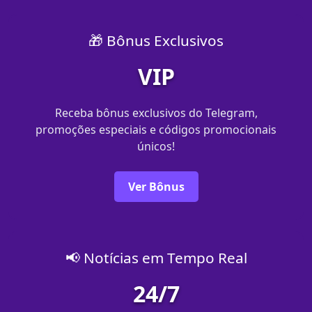
🎁 Bônus Exclusivos
VIP
Receba bônus exclusivos do Telegram,
promoções especiais e códigos promocionais
únicos!
Ver Bônus
📢 Notícias em Tempo Real
24/7