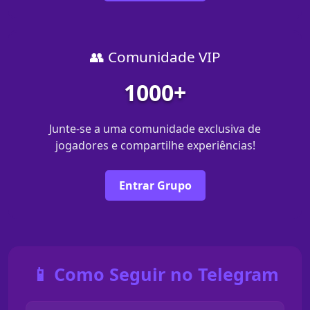
👥 Comunidade VIP
1000+
Junte-se a uma comunidade exclusiva de
jogadores e compartilhe experiências!
Entrar Grupo
📱 Como Seguir no Telegram