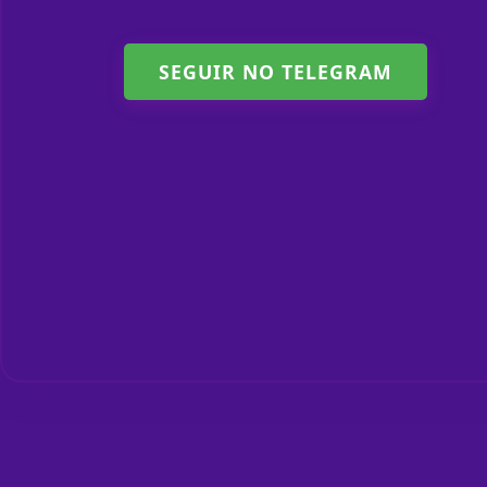
SEGUIR NO TELEGRAM