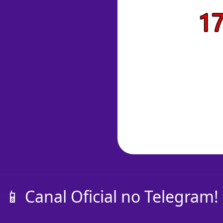
📱 Canal Oficial no Telegram!