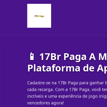
📱 17Br Paga A 
Plataforma de A
Cadastre-se na 17Br Paga para ganhar 
cada recarga. Com a 17Br Paga, você t
incríveis e uma experiência de jogo inig
vencedores agora!