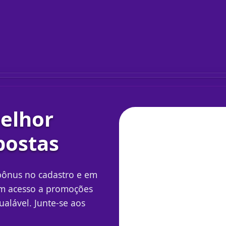
Melhor
postas
bônus no cadastro e em
em acesso a promoções
ualável. Junte-se aos