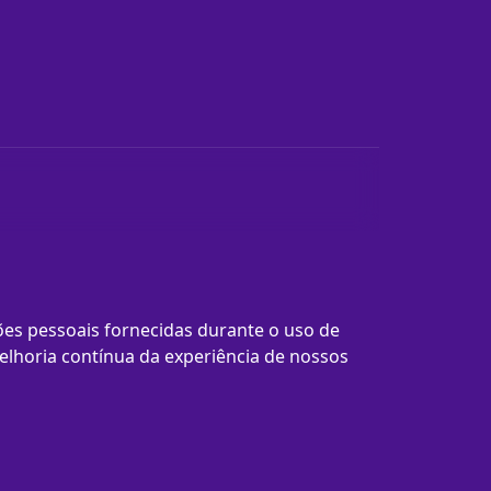
ões pessoais fornecidas durante o uso de
elhoria contínua da experiência de nossos