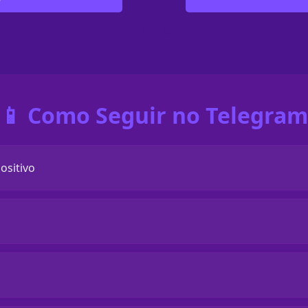
📱 Como Seguir no Telegram
ositivo