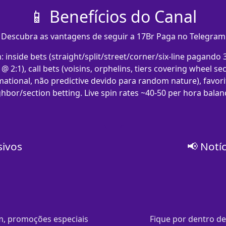
📱 Benefícios do Canal
Descubra as vantagens de seguir a 17Br Paga no Telegram
inside bets (straight/split/street/corner/six-line pagando 3
:1), call bets (voisins, orphelins, tiers covering wheel sec
ational, não predictive devido para random nature), favorit
ighbor/section betting. Live spin rates ~40-50 per hora b
sivos
📢 Notí
m, promoções especiais
Fique por dentro d