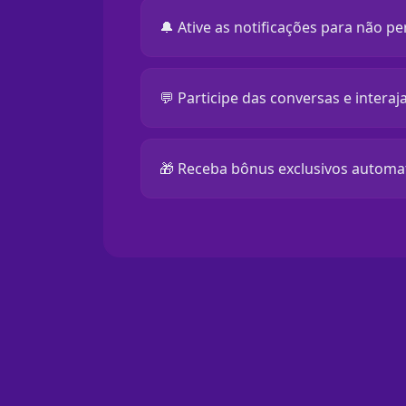
🔔 Ative as notificações para não p
💬 Participe das conversas e interaj
🎁 Receba bônus exclusivos autom