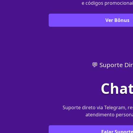
e códigos promocionai
Ver Bônus
💬 Suporte Di
Cha
Suporte direto via Telegram, r
atendimento persona
Falar Suport