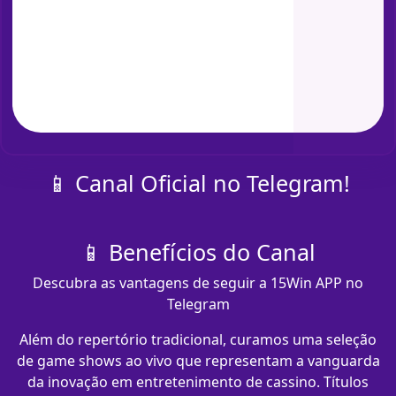
📱 Canal Oficial no Telegram!
📱 Benefícios do Canal
Descubra as vantagens de seguir a 15Win APP no
Telegram
Além do repertório tradicional, curamos uma seleção
de game shows ao vivo que representam a vanguarda
da inovação em entretenimento de cassino. Títulos