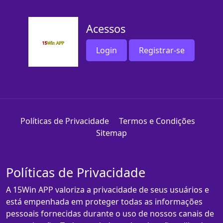
Acessos
Login
Registrar-se
Políticas de Privacidade
Termos e Condições
Sitemap
Políticas de Privacidade
A 15Win APP valoriza a privacidade de seus usuários e
está empenhada em proteger todas as informações
pessoais fornecidas durante o uso de nossos canais de