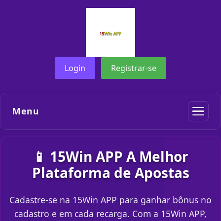
Login
Registrar-se
Menu
📱 15Win APP A Melhor
Plataforma de Apostas
Cadastre-se na 15Win APP para ganhar bônus no
cadastro e em cada recarga. Com a 15Win APP,