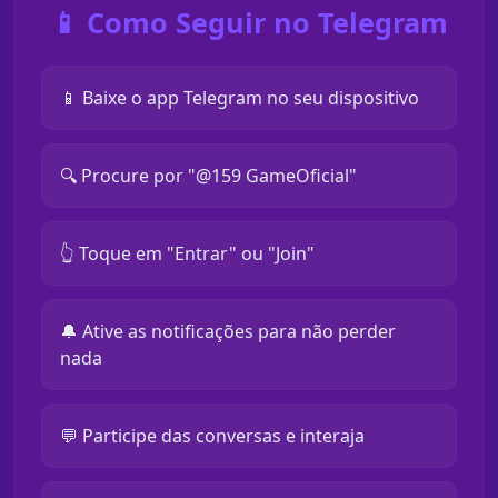
📱 Como Seguir no Telegram
📱 Baixe o app Telegram no seu dispositivo
🔍 Procure por "@159 GameOficial"
👆 Toque em "Entrar" ou "Join"
🔔 Ative as notificações para não perder
nada
💬 Participe das conversas e interaja