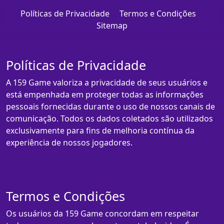
Políticas de Privacidade
Termos e Condições
Sitemap
Políticas de Privacidade
A 159 Game valoriza a privacidade de seus usuários e
está empenhada em proteger todas as informações
pessoais fornecidas durante o uso de nossos canais de
comunicação. Todos os dados coletados são utilizados
exclusivamente para fins de melhoria contínua da
experiência de nossos jogadores.
Termos e Condições
Os usuários da 159 Game concordam em respeitar