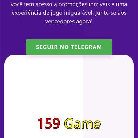
você tem acesso a promoções incríveis e uma
experiência de jogo inigualável. Junte-se aos
vencedores agora!
SEGUIR NO TELEGRAM